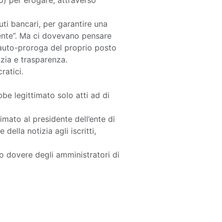
ro) per erogare, attraverso
ti bancari, per garantire una
iente”. Ma ci dovevano pensare
 auto-proroga del proprio posto
zia e trasparenza.
ratici.
e legittimato solo atti ad di
timato al presidente dell’ente di
ella notizia agli iscritti,
nto dovere degli amministratori di