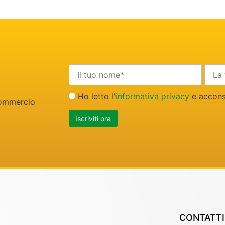
Ho letto l'
informativa privacy
e acconse
 commercio
CONTATTI