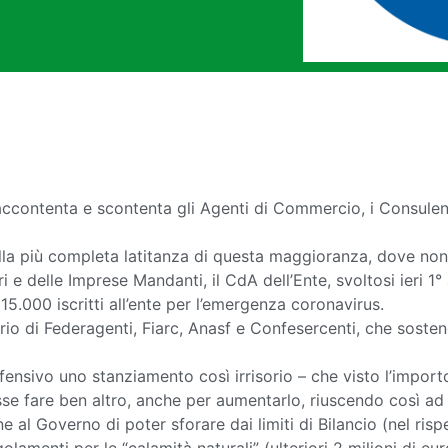
accontenta e scontenta gli Agenti di Commercio, i Consulent
ella più completa latitanza di questa maggioranza, dove non
 e delle Imprese Mandanti, il CdA dell’Ente, svoltosi ieri 1°
215.000 iscritti all’ente per l’emergenza coronavirus.
io di Federagenti, Fiarc, Anasf e Confesercenti, che sosten
fensivo uno stanziamento così irrisorio – che visto l’importo
sse fare ben altro, anche per aumentarlo, riuscendo così ad aiu
 Governo di poter sforare dai limiti di Bilancio (nel rispett