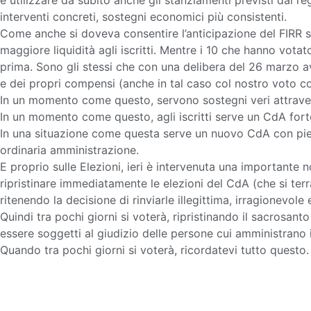
e utilizzare da subito anche gli stanziamenti previsti dai reg
interventi concreti, sostegni economici più consistenti.
Come anche si doveva consentire l’anticipazione del FIRR su
maggiore liquidità agli iscritti. Mentre i 10 che hanno vot
prima. Sono gli stessi che con una delibera del 26 marzo 
e dei propri compensi (anche in tal caso col nostro voto c
In un momento come questo, servono sostegni veri attravers
In un momento come questo, agli iscritti serve un CdA forte 
In una situazione come questa serve un nuovo CdA con pieni
ordinaria amministrazione.
E proprio sulle Elezioni, ieri è intervenuta una importante no
ripristinare immediatamente le elezioni del CdA (che si terra
ritenendo la decisione di rinviarle illegittima, irragionevole
Quindi tra pochi giorni si voterà, ripristinando il sacrosanto
essere soggetti al giudizio delle persone cui amministrano i
Quando tra pochi giorni si voterà, ricordatevi tutto questo.