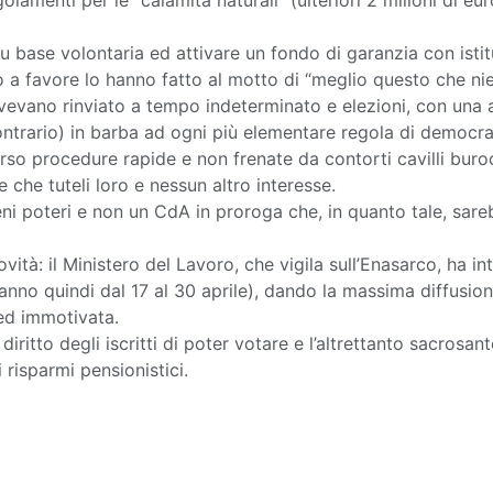
olamenti per le “calamità naturali” (ulteriori 2 milioni di eu
 base volontaria ed attivare un fondo di garanzia con istitu
ato a favore lo hanno fatto al motto di “meglio questo che n
avevano rinviato a tempo indeterminato e elezioni, con una
ontrario) in barba ad ogni più elementare regola di democra
o procedure rapide e non frenate da contorti cavilli buroc
che tuteli loro e nessun altro interesse.
 poteri e non un CdA in proroga che, in quanto tale, sarebb
vità: il Ministero del Lavoro, che vigila sull’Enasarco, ha in
nno quindi dal 17 al 30 aprile), dando la massima diffusione d
 ed immotivata.
 diritto degli iscritti di poter votare e l’altrettanto sacrosa
 risparmi pensionistici.