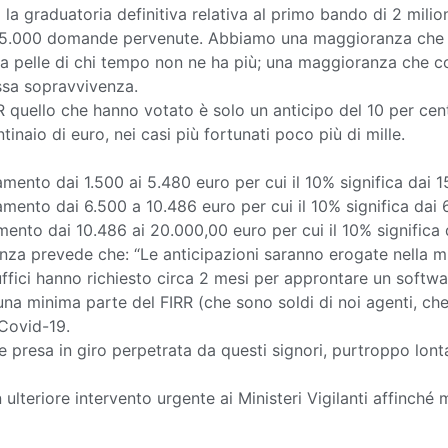
 graduatoria definitiva relativa al primo bando di 2 milioni
ltre 25.000 domande pervenute. Abbiamo una maggioranza ch
a pelle di chi tempo non ne ha più; una maggioranza che c
essa sopravvivenza.
R quello che hanno votato è solo un anticipo del 10 per cen
naio di euro, nei casi più fortunati poco più di mille.
mento dai 1.500 ai 5.480 euro per cui il 10% significa dai 1
amento dai 6.500 a 10.486 euro per cui il 10% significa dai 
mento dai 10.486 ai 20.000,00 euro per cui il 10% significa 
a prevede che: “Le anticipazioni saranno erogate nella mi
uffici hanno richiesto circa 2 mesi per approntare un softwa
na minima parte del FIRR (che sono soldi di noi agenti, che 
 Covid-19.
riore presa in giro perpetrata da questi signori, purtroppo lo
teriore intervento urgente ai Ministeri Vigilanti affinché 