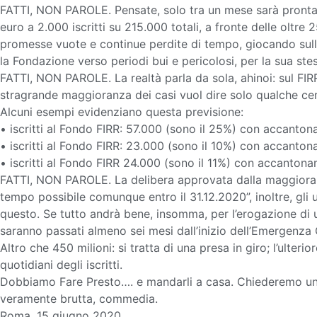
FATTI, NON PAROLE. Pensate, solo tra un mese sarà pronta la
euro a 2.000 iscritti su 215.000 totali, a fronte delle o
promesse vuote e continue perdite di tempo, giocando sull
la Fondazione verso periodi bui e pericolosi, per la sua st
FATTI, NON PAROLE. La realtà parla da sola, ahinoi: sul FIR
stragrande maggioranza dei casi vuol dire solo qualche centi
Alcuni esempi evidenziano questa previsione:
• iscritti al Fondo FIRR: 57.000 (sono il 25%) con accantona
• iscritti al Fondo FIRR: 23.000 (sono il 10%) con accanton
• iscritti al Fondo FIRR 24.000 (sono il 11%) con accantona
FATTI, NON PAROLE. La delibera approvata dalla maggioranz
tempo possibile comunque entro il 31.12.2020”, inoltre, gli 
questo. Se tutto andrà bene, insomma, per l’erogazione di u
saranno passati almeno sei mesi dall’inizio dell’Emergenza
Altro che 450 milioni: si tratta di una presa in giro; l’ulte
quotidiani degli iscritti.
Dobbiamo Fare Presto…. e mandarli a casa. Chiederemo un ul
veramente brutta, commedia.
Roma, 15 giugno 2020