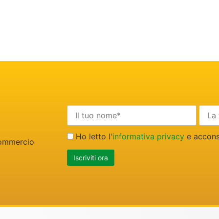
Ho letto l'
informativa privacy
e acconse
 commercio