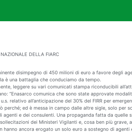
 NAZIONALE DELLA FIARC
inente disimpegno di 450 milioni di euro a favore degli age
ella è una battaglia che conduciamo da tempo.
ente, leggere su vari comunicati stampa riconducibili all’
nciano: “Enasarco comunica che sono state approvate modalit
 u.s. relativo all’anticipazione del 30% del FIRR per emerge
ò perché; ed è messa in campo dalle altre sigle, solo per s
gli agenti e dei consulenti. Una propaganda fatta da quelle 
lecitazioni dei Ministeri Vigilanti e, cosa ben più grave, a p
n hanno ancora erogato un solo euro a sostegno di agenti e 